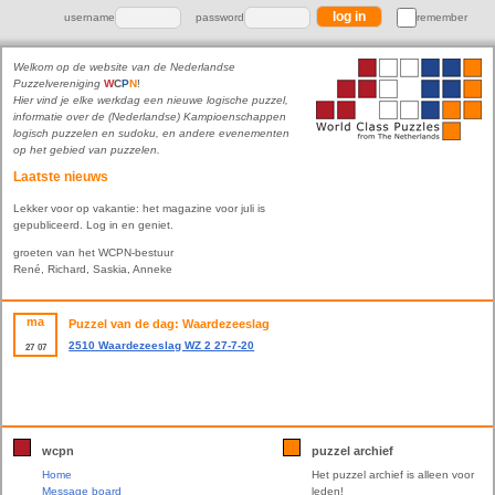
username
password
remember
Welkom op de website van de Nederlandse
Puzzelvereniging
W
C
P
N
!
Hier vind je elke werkdag een nieuwe logische puzzel,
informatie over de (Nederlandse) Kampioenschappen
logisch puzzelen en sudoku, en andere evenementen
op het gebied van puzzelen.
Laatste nieuws
Lekker voor op vakantie: het magazine voor juli is
gepubliceerd. Log in en geniet.
groeten van het WCPN-bestuur
René, Richard, Saskia, Anneke
ma
Puzzel van de dag: Waardezeeslag
2510 Waardezeeslag WZ 2 27-7-20
27
07
wcpn
puzzel archief
Home
Het puzzel archief is alleen voor
Message board
leden!