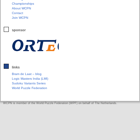
Championships
About WCPN
Contact
Join WCPN
sponsor
links
Bram de Laat – blog
Logic Masters India (LMI)
Sudoku Variants Series
World Puzzle Federation
WCPN is member of the World Puzzle Federation (WPF) on behalf of The Netherlands.