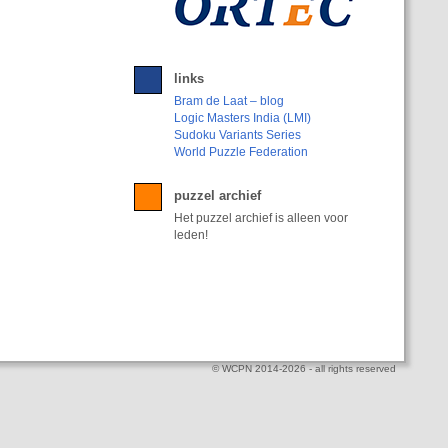
links
Bram de Laat – blog
Logic Masters India (LMI)
Sudoku Variants Series
World Puzzle Federation
puzzel archief
Het puzzel archief is alleen voor
leden!
© WCPN 2014-2026 - all rights reserved