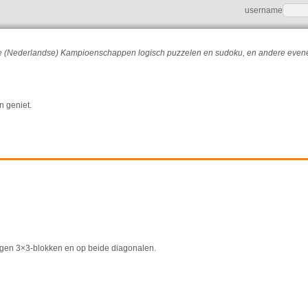
username
r de (Nederlandse) Kampioenschappen logisch puzzelen en sudoku, en andere eve
n geniet.
e negen 3×3-blokken en op beide diagonalen.