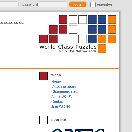
password
remember
nementen op het
wcpn
Home
Message board
Championships
About WCPN
Contact
Join WCPN
sponsor