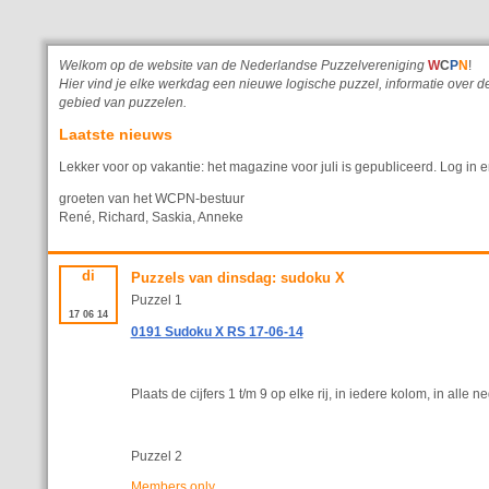
Welkom op de website van de Nederlandse Puzzelvereniging
W
C
P
N
!
Hier vind je elke werkdag een nieuwe logische puzzel, informatie ove
gebied van puzzelen.
Laatste nieuws
Lekker voor op vakantie: het magazine voor juli is gepubliceerd. Log in e
groeten van het WCPN-bestuur
René, Richard, Saskia, Anneke
di
Puzzels van dinsdag: sudoku X
Puzzel 1
17
06
14
0191 Sudoku X RS 17-06-14
Plaats de cijfers 1 t/m 9 op elke rij, in iedere kolom, in all
Puzzel 2
Members only