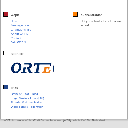
wcpn
puzzel archief
Home
Het puzzel archief is alleen voor
Message board
leden!
Championships
About WCPN
Contact
Join WCPN
sponsor
links
Bram de Laat – blog
Logic Masters India (LMI)
Sudoku Variants Series
World Puzzle Federation
WCPN is member of the World Puzzle Federation (WPF) on behalf of The Netherlands.