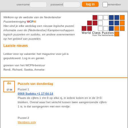
username
password
remember
Welkom op de website van de Nederlandse
Puzzelvereniging
W
C
P
N
!
Hier vind je elke werkdag een nieuwe logische puzzel,
informatie over de (Nederlandse) Kampioenschappen
logisch puzzelen en sudoku, en andere evenementen
op het gebied van puzzelen.
Laatste nieuws
Lekker voor op vakantie: het magazine voor juli is
gepubliceerd. Log in en geniet.
groeten van het WCPN-bestuur
René, Richard, Saskia, Anneke
do
Puzzels van donderdag
Puzzel 1
17
04
0069 Sudoku +1 17-04-14
Plaats de cijfers 1 t/m 9 op elke rij, in iedere kolom en in de 3×3-
blokken. Overal waar het verschil tussen twee aangrenzende cijfers
1 is, is dat aangegeven met een rondje.
Puzzel 2
Members only