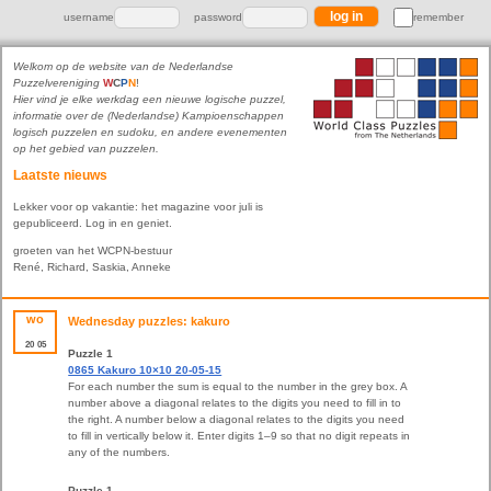
username
password
remember
Welkom op de website van de Nederlandse
Puzzelvereniging
W
C
P
N
!
Hier vind je elke werkdag een nieuwe logische puzzel,
informatie over de (Nederlandse) Kampioenschappen
logisch puzzelen en sudoku, en andere evenementen
op het gebied van puzzelen.
Laatste nieuws
Lekker voor op vakantie: het magazine voor juli is
gepubliceerd. Log in en geniet.
groeten van het WCPN-bestuur
René, Richard, Saskia, Anneke
wo
Wednesday puzzles: kakuro
20
05
Puzzle 1
0865 Kakuro 10×10 20-05-15
For each number the sum is equal to the number in the grey box. A
number above a diagonal relates to the digits you need to fill in to
the right. A number below a diagonal relates to the digits you need
to fill in vertically below it. Enter digits 1–9 so that no digit repeats in
any of the numbers.
Puzzle 1