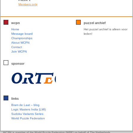
Members only
wcpn
puzzel archief
Home
Het puzzel archief is alleen voor
Message board
leden!
Championships
About WCPN
Contact
Join WCPN
sponsor
links
Bram de Laat – blog
Logic Masters India (LMI)
Sudoku Variants Series
World Puzzle Federation
WCPN is member of the World Puzzle Federation (WPF) on behalf of The Netherlands.