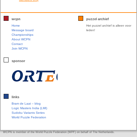
wcpn
puzzel archief
Home
Het puzzel archief is alleen voor
Message board
leden!
Championships
About WCPN
Contact
Join WCPN
sponsor
links
Bram de Laat – blog
Logic Masters India (LMI)
Sudoku Variants Series
World Puzzle Federation
WCPN is member of the World Puzzle Federation (WPF) on behalf of The Netherlands.