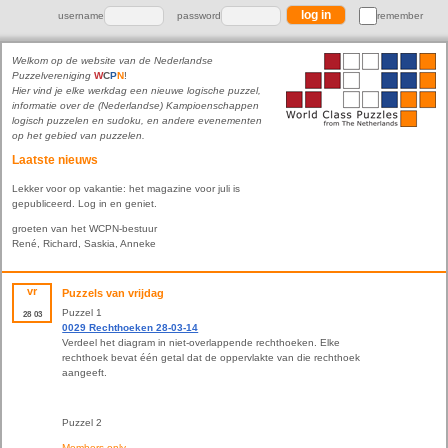
username
password
remember
Welkom op de website van de Nederlandse
Puzzelvereniging
W
C
P
N
!
Hier vind je elke werkdag een nieuwe logische puzzel,
informatie over de (Nederlandse) Kampioenschappen
logisch puzzelen en sudoku, en andere evenementen
op het gebied van puzzelen.
Laatste nieuws
Lekker voor op vakantie: het magazine voor juli is
gepubliceerd. Log in en geniet.
groeten van het WCPN-bestuur
René, Richard, Saskia, Anneke
vr
Puzzels van vrijdag
Puzzel 1
28
03
0029 Rechthoeken 28-03-14
Verdeel het diagram in niet-overlappende rechthoeken. Elke
rechthoek bevat één getal dat de oppervlakte van die rechthoek
aangeeft.
Puzzel 2
Members only