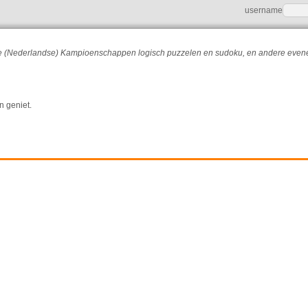
username
r de (Nederlandse) Kampioenschappen logisch puzzelen en sudoku, en andere eve
n geniet.