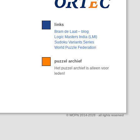
links
Bram de Laat – blog
Logic Masters India (LMI)
Sudoku Variants Series
World Puzzle Federation
puzzel archief
Het puzzel archief is alleen voor
leden!
© WCPN 2014-2026 - all rights reserved