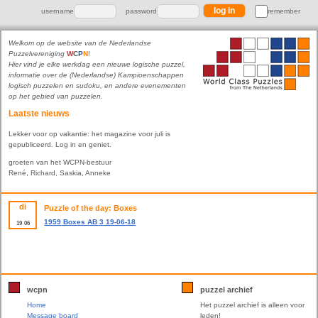
username
password
remember
Welkom op de website van de Nederlandse
Puzzelvereniging
W
C
P
N
!
Hier vind je elke werkdag een nieuwe logische puzzel,
informatie over de (Nederlandse) Kampioenschappen
logisch puzzelen en sudoku, en andere evenementen
op het gebied van puzzelen.
Laatste nieuws
Lekker voor op vakantie: het magazine voor juli is
gepubliceerd. Log in en geniet.
groeten van het WCPN-bestuur
René, Richard, Saskia, Anneke
di
Puzzle of the day: Boxes
1959 Boxes AB 3 19-06-18
19
06
wcpn
puzzel archief
Home
Het puzzel archief is alleen voor
Message board
leden!