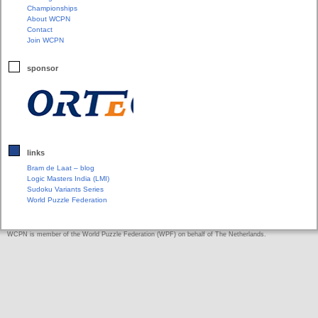
Championships
About WCPN
Contact
Join WCPN
sponsor
links
Bram de Laat – blog
Logic Masters India (LMI)
Sudoku Variants Series
World Puzzle Federation
WCPN is member of the World Puzzle Federation (WPF) on behalf of The Netherlands.