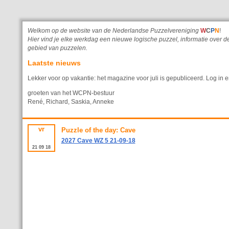
Welkom op de website van de Nederlandse Puzzelvereniging
W
C
P
N
!
Hier vind je elke werkdag een nieuwe logische puzzel, informatie ove
gebied van puzzelen.
Laatste nieuws
Lekker voor op vakantie: het magazine voor juli is gepubliceerd. Log in e
groeten van het WCPN-bestuur
René, Richard, Saskia, Anneke
vr
Puzzle of the day: Cave
2027 Cave WZ 5 21-09-18
21
09
18