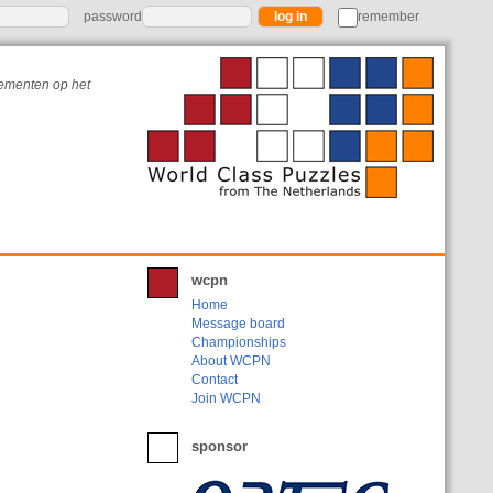
password
remember
nementen op het
wcpn
Home
Message board
Championships
About WCPN
Contact
Join WCPN
sponsor