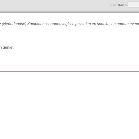
username
r de (Nederlandse) Kampioenschappen logisch puzzelen en sudoku, en andere eve
n geniet.