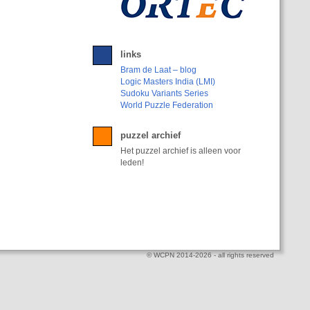
links
Bram de Laat – blog
Logic Masters India (LMI)
Sudoku Variants Series
World Puzzle Federation
puzzel archief
Het puzzel archief is alleen voor
leden!
© WCPN 2014-2026 - all rights reserved