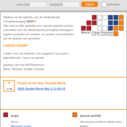
username
password
remember
Welkom op de website van de Nederlandse
Puzzelvereniging
W
C
P
N
!
Hier vind je elke werkdag een nieuwe logische puzzel,
informatie over de (Nederlandse) Kampioenschappen
logisch puzzelen en sudoku, en andere evenementen
op het gebied van puzzelen.
Laatste nieuws
Lekker voor op vakantie: het magazine voor juli is
gepubliceerd. Log in en geniet.
groeten van het WCPN-bestuur
René, Richard, Saskia, Anneke
vr
Puzzle of the day: Double Block
2002 Double Block BdL 5 17-08-18
17
08
wcpn
puzzel archief
Home
Het puzzel archief is alleen voor
Message board
leden!