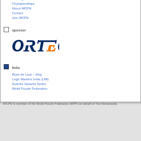
Championships
About WCPN
Contact
Join WCPN
sponsor
links
Bram de Laat – blog
Logic Masters India (LMI)
Sudoku Variants Series
World Puzzle Federation
WCPN is member of the World Puzzle Federation (WPF) on behalf of The Netherlands.