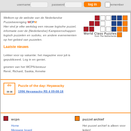
username
password
remember
Welkom op de website van de Nederlandse
Puzzelvereniging
W
C
P
N
!
Hier vind je elke werkdag een nieuwe logische puzzel,
informatie over de (Nederlandse) Kampioenschappen
logisch puzzelen en sudoku, en andere evenementen
op het gebied van puzzelen.
Laatste nieuws
Lekker voor op vakantie: het magazine voor juli is
gepubliceerd. Log in en geniet.
groeten van het WCPN-bestuur
René, Richard, Saskia, Anneke
do
Puzzle of the day: Heyawacky
1996 Heyawacky RS 4 09-08-18
09
08
wcpn
puzzel archief
Home
Het puzzel archief is alleen voor
Message board
leden!