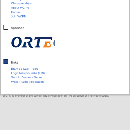
Championships
About WCPN
Contact
Join WCPN
sponsor
links
Bram de Laat – blog
Logic Masters India (LMI)
Sudoku Variants Series
World Puzzle Federation
WCPN is member of the World Puzzle Federation (WPF) on behalf of The Netherlands.