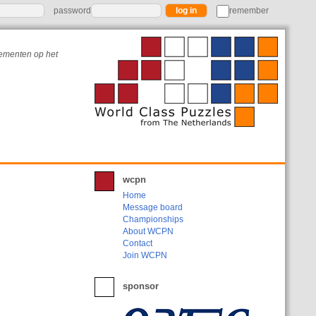
password
remember
nementen op het
wcpn
Home
Message board
Championships
About WCPN
Contact
Join WCPN
sponsor