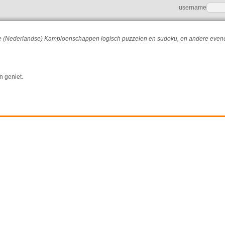
username
r de (Nederlandse) Kampioenschappen logisch puzzelen en sudoku, en andere eve
n geniet.