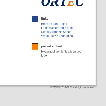
links
Bram de Laat – blog
Logic Masters India (LMI)
Sudoku Variants Series
World Puzzle Federation
puzzel archief
Het puzzel archief is alleen voor
leden!
© WCPN 2014-2026 - all rights reserved