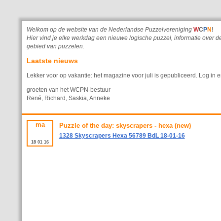
Welkom op de website van de Nederlandse Puzzelvereniging
W
C
P
N
!
Hier vind je elke werkdag een nieuwe logische puzzel, informatie ove
gebied van puzzelen.
Laatste nieuws
Lekker voor op vakantie: het magazine voor juli is gepubliceerd. Log in e
groeten van het WCPN-bestuur
René, Richard, Saskia, Anneke
ma
Puzzle of the day: skyscrapers - hexa (new)
1328 Skyscrapers Hexa 56789 BdL 18-01-16
18
01
16