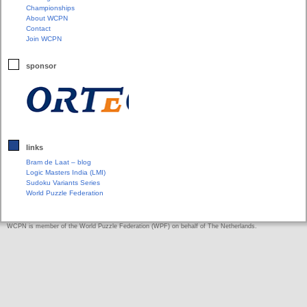
Championships
About WCPN
Contact
Join WCPN
sponsor
links
Bram de Laat – blog
Logic Masters India (LMI)
Sudoku Variants Series
World Puzzle Federation
WCPN is member of the World Puzzle Federation (WPF) on behalf of The Netherlands.