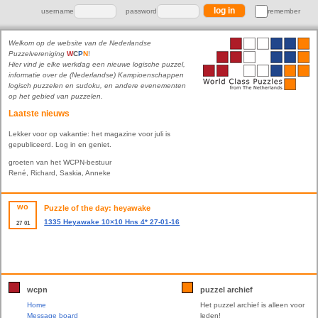
username
password
remember
Welkom op de website van de Nederlandse
Puzzelvereniging
W
C
P
N
!
Hier vind je elke werkdag een nieuwe logische puzzel,
informatie over de (Nederlandse) Kampioenschappen
logisch puzzelen en sudoku, en andere evenementen
op het gebied van puzzelen.
Laatste nieuws
Lekker voor op vakantie: het magazine voor juli is
gepubliceerd. Log in en geniet.
groeten van het WCPN-bestuur
René, Richard, Saskia, Anneke
wo
Puzzle of the day: heyawake
1335 Heyawake 10×10 Hns 4* 27-01-16
27
01
wcpn
puzzel archief
Home
Het puzzel archief is alleen voor
Message board
leden!