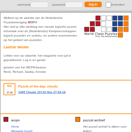
username
password
remember
Welkom op de website van de Nederlandse
Puzzelvereniging
W
C
P
N
!
Hier vind je elke werkdag een nieuwe logische puzzel,
informatie over de (Nederlandse) Kampioenschappen
logisch puzzelen en sudoku, en andere evenementen
op het gebied van puzzelen.
Laatste nieuws
Lekker voor op vakantie: het magazine voor juli is
gepubliceerd. Log in en geniet.
groeten van het WCPN-bestuur
René, Richard, Saskia, Anneke
wo
Puzzle of the day: clouds
1400 Clouds 10×10 Hns 27-04-16
27
04
wcpn
puzzel archief
Home
Het puzzel archief is alleen voor
Message board
leden!