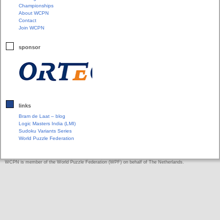
Championships
About WCPN
Contact
Join WCPN
sponsor
links
Bram de Laat – blog
Logic Masters India (LMI)
Sudoku Variants Series
World Puzzle Federation
WCPN is member of the World Puzzle Federation (WPF) on behalf of The Netherlands.