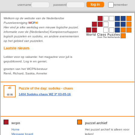
username
password
remember
Welkom op de website van de Nederlandse
Puzzelvereniging
W
C
P
N
!
Hier vind je elke werkdag een nieuwe logische puzzel,
informatie over de (Nederlandse) Kampioenschappen
logisch puzzelen en sudoku, en andere evenementen
op het gebied van puzzelen.
Laatste nieuws
Lekker voor op vakantie: het magazine voor juli is
gepubliceerd. Log in en geniet.
groeten van het WCPN-bestuur
René, Richard, Saskia, Anneke
di
Puzzle of the day: sudoku - chaos
1404 Sudoku chaos WZ 3* 03-05-16
03
05
wcpn
puzzel archief
Home
Het puzzel archief is alleen voor
Message board
leden!