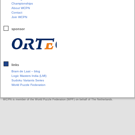
Championships
About WCPN
Contact
Join WCPN
sponsor
links
Bram de Laat – blog
Logic Masters India (LMI)
Sudoku Variants Series
World Puzzle Federation
WCPN is member of the World Puzzle Federation (WPF) on behalf of The Netherlands.