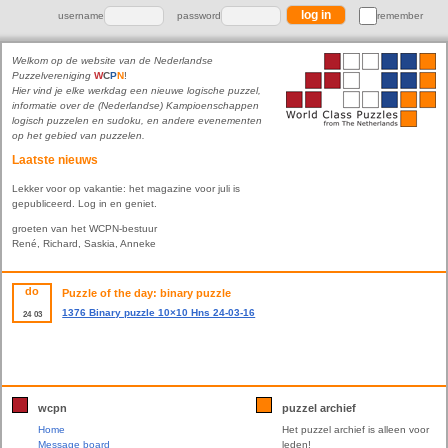
username
password
remember
Welkom op de website van de Nederlandse
Puzzelvereniging
W
C
P
N
!
Hier vind je elke werkdag een nieuwe logische puzzel,
informatie over de (Nederlandse) Kampioenschappen
logisch puzzelen en sudoku, en andere evenementen
op het gebied van puzzelen.
Laatste nieuws
Lekker voor op vakantie: het magazine voor juli is
gepubliceerd. Log in en geniet.
groeten van het WCPN-bestuur
René, Richard, Saskia, Anneke
do
Puzzle of the day: binary puzzle
1376 Binary puzzle 10×10 Hns 24-03-16
24
03
wcpn
puzzel archief
Home
Het puzzel archief is alleen voor
Message board
leden!