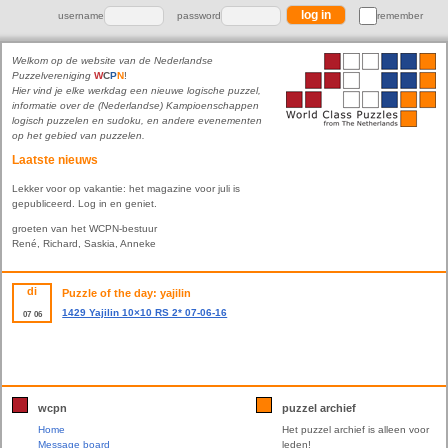
username
password
remember
Welkom op de website van de Nederlandse
Puzzelvereniging
W
C
P
N
!
Hier vind je elke werkdag een nieuwe logische puzzel,
informatie over de (Nederlandse) Kampioenschappen
logisch puzzelen en sudoku, en andere evenementen
op het gebied van puzzelen.
Laatste nieuws
Lekker voor op vakantie: het magazine voor juli is
gepubliceerd. Log in en geniet.
groeten van het WCPN-bestuur
René, Richard, Saskia, Anneke
di
Puzzle of the day: yajilin
1429 Yajilin 10×10 RS 2* 07-06-16
07
06
wcpn
puzzel archief
Home
Het puzzel archief is alleen voor
Message board
leden!