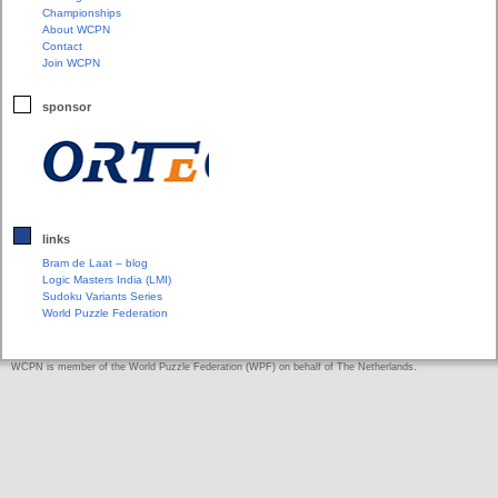
Championships
About WCPN
Contact
Join WCPN
sponsor
links
Bram de Laat – blog
Logic Masters India (LMI)
Sudoku Variants Series
World Puzzle Federation
WCPN is member of the World Puzzle Federation (WPF) on behalf of The Netherlands.