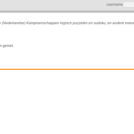
username
r de (Nederlandse) Kampioenschappen logisch puzzelen en sudoku, en andere eve
n geniet.