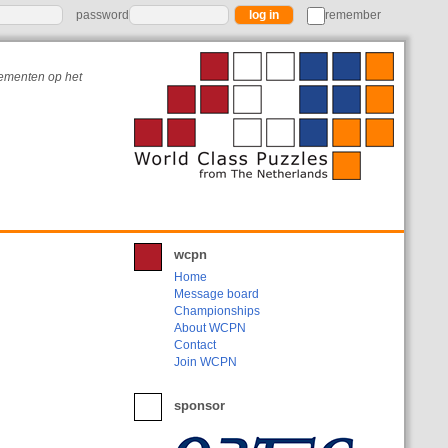
password
remember
nementen op het
wcpn
Home
Message board
Championships
About WCPN
Contact
Join WCPN
sponsor