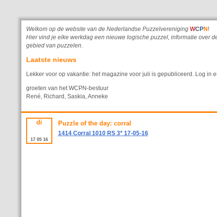
Welkom op de website van de Nederlandse Puzzelvereniging
W
C
P
N
!
Hier vind je elke werkdag een nieuwe logische puzzel, informatie ove
gebied van puzzelen.
Laatste nieuws
Lekker voor op vakantie: het magazine voor juli is gepubliceerd. Log in e
groeten van het WCPN-bestuur
René, Richard, Saskia, Anneke
di
Puzzle of the day: corral
1414 Corral 1010 RS 3* 17-05-16
17
05
16