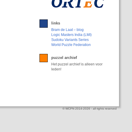
links
Bram de Laat – blog
Logic Masters India (LMI)
Sudoku Variants Series
World Puzzle Federation
puzzel archief
Het puzzel archief is alleen voor
leden!
© WCPN 2014-2026 - all rights reserved