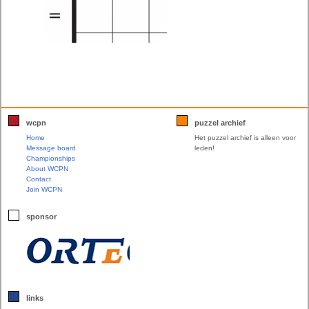
wcpn
puzzel archief
Home
Het puzzel archief is alleen voor
Message board
leden!
Championships
About WCPN
Contact
Join WCPN
sponsor
links