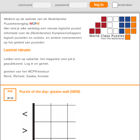
username
password
remember
Welkom op de website van de Nederlandse
Puzzelvereniging
W
C
P
N
!
Hier vind je elke werkdag een nieuwe logische puzzel,
informatie over de (Nederlandse) Kampioenschappen
logisch puzzelen en sudoku, en andere evenementen
op het gebied van puzzelen.
Laatste nieuws
Lekker voor op vakantie: het magazine voor juli is
gepubliceerd. Log in en geniet.
groeten van het WCPN-bestuur
René, Richard, Saskia, Anneke
ma
Puzzle of the day: greater wall (NEW)
28
03