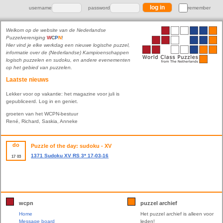
username
password
remember
Welkom op de website van de Nederlandse
Puzzelvereniging
W
C
P
N
!
Hier vind je elke werkdag een nieuwe logische puzzel,
informatie over de (Nederlandse) Kampioenschappen
logisch puzzelen en sudoku, en andere evenementen
op het gebied van puzzelen.
Laatste nieuws
Lekker voor op vakantie: het magazine voor juli is
gepubliceerd. Log in en geniet.
groeten van het WCPN-bestuur
René, Richard, Saskia, Anneke
do
Puzzle of the day: sudoku - XV
1371 Sudoku XV RS 3* 17-03-16
17
03
wcpn
puzzel archief
Home
Het puzzel archief is alleen voor
Message board
leden!