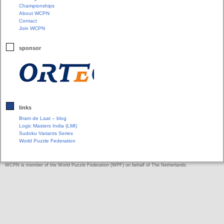
Championships
About WCPN
Contact
Join WCPN
sponsor
links
Bram de Laat – blog
Logic Masters India (LMI)
Sudoku Variants Series
World Puzzle Federation
WCPN is member of the World Puzzle Federation (WPF) on behalf of The Netherlands.