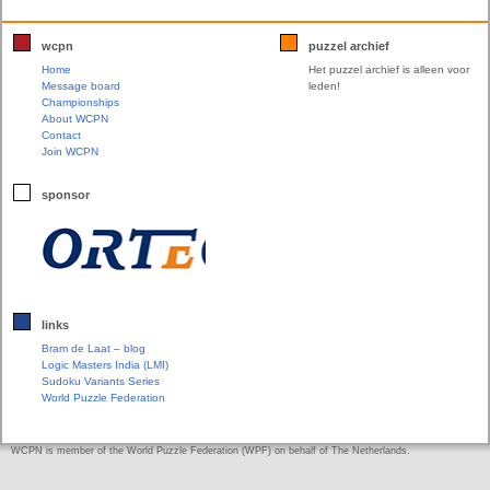
wcpn
puzzel archief
Home
Het puzzel archief is alleen voor
Message board
leden!
Championships
About WCPN
Contact
Join WCPN
sponsor
links
Bram de Laat – blog
Logic Masters India (LMI)
Sudoku Variants Series
World Puzzle Federation
WCPN is member of the World Puzzle Federation (WPF) on behalf of The Netherlands.