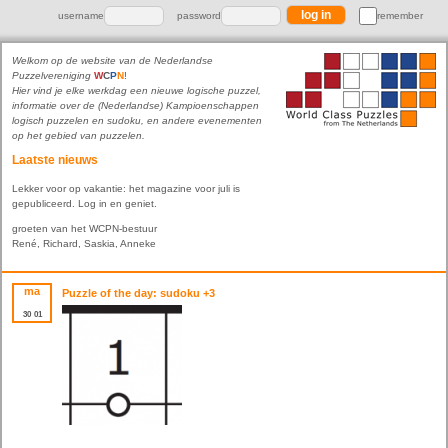
username
password
remember
Welkom op de website van de Nederlandse
Puzzelvereniging
W
C
P
N
!
Hier vind je elke werkdag een nieuwe logische puzzel,
informatie over de (Nederlandse) Kampioenschappen
logisch puzzelen en sudoku, en andere evenementen
op het gebied van puzzelen.
Laatste nieuws
Lekker voor op vakantie: het magazine voor juli is
gepubliceerd. Log in en geniet.
groeten van het WCPN-bestuur
René, Richard, Saskia, Anneke
ma
Puzzle of the day: sudoku +3
30
01