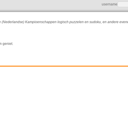
username
r de (Nederlandse) Kampioenschappen logisch puzzelen en sudoku, en andere eve
n geniet.