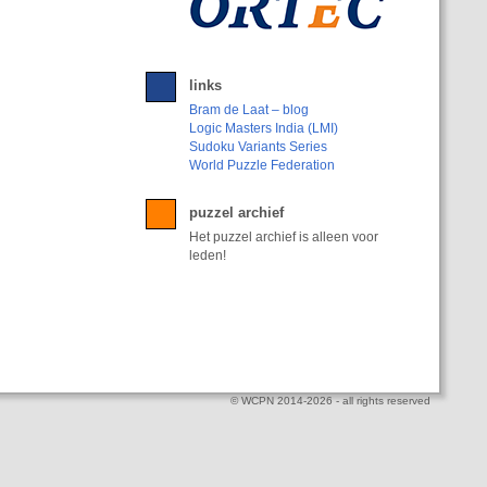
links
Bram de Laat – blog
Logic Masters India (LMI)
Sudoku Variants Series
World Puzzle Federation
puzzel archief
Het puzzel archief is alleen voor
leden!
© WCPN 2014-2026 - all rights reserved