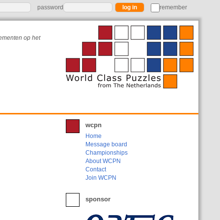
password
remember
nementen op het
wcpn
Home
Message board
Championships
About WCPN
Contact
Join WCPN
sponsor