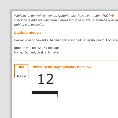
Welkom op de website van de Nederlandse Puzzelvereniging
W
C
P
N
!
Hier vind je elke werkdag een nieuwe logische puzzel, informatie ove
gebied van puzzelen.
Laatste nieuws
Lekker voor op vakantie: het magazine voor juli is gepubliceerd. Log in e
groeten van het WCPN-bestuur
René, Richard, Saskia, Anneke
ma
Puzzle of the day: sudoku - high-low
27
03
17