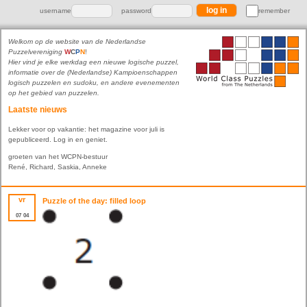
username
password
remember
Welkom op de website van de Nederlandse
Puzzelvereniging
W
C
P
N
!
Hier vind je elke werkdag een nieuwe logische puzzel,
informatie over de (Nederlandse) Kampioenschappen
logisch puzzelen en sudoku, en andere evenementen
op het gebied van puzzelen.
Laatste nieuws
Lekker voor op vakantie: het magazine voor juli is
gepubliceerd. Log in en geniet.
groeten van het WCPN-bestuur
René, Richard, Saskia, Anneke
vr
Puzzle of the day: filled loop
07
04