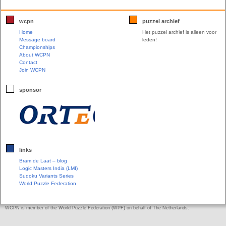
wcpn
puzzel archief
Home
Het puzzel archief is alleen voor
Message board
leden!
Championships
About WCPN
Contact
Join WCPN
sponsor
links
Bram de Laat – blog
Logic Masters India (LMI)
Sudoku Variants Series
World Puzzle Federation
WCPN is member of the World Puzzle Federation (WPF) on behalf of The Netherlands.