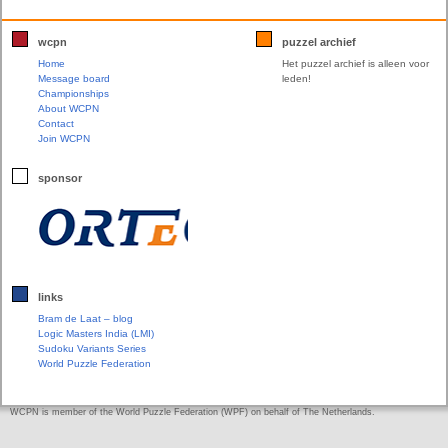
wcpn
puzzel archief
Home
Het puzzel archief is alleen voor
Message board
leden!
Championships
About WCPN
Contact
Join WCPN
sponsor
links
Bram de Laat – blog
Logic Masters India (LMI)
Sudoku Variants Series
World Puzzle Federation
WCPN is member of the World Puzzle Federation (WPF) on behalf of The Netherlands.