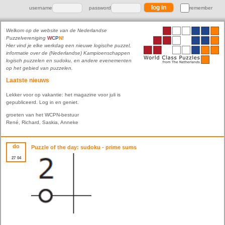
username
password
remember
Welkom op de website van de Nederlandse
Puzzelvereniging
W
C
P
N
!
Hier vind je elke werkdag een nieuwe logische puzzel,
informatie over de (Nederlandse) Kampioenschappen
logisch puzzelen en sudoku, en andere evenementen
op het gebied van puzzelen.
Laatste nieuws
Lekker voor op vakantie: het magazine voor juli is
gepubliceerd. Log in en geniet.
groeten van het WCPN-bestuur
René, Richard, Saskia, Anneke
do
Puzzle of the day: sudoku - prime sums
27
04