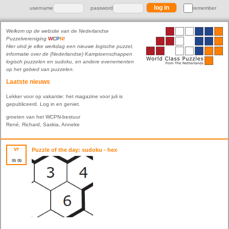
username
password
remember
Welkom op de website van de Nederlandse
Puzzelvereniging
W
C
P
N
!
Hier vind je elke werkdag een nieuwe logische puzzel,
informatie over de (Nederlandse) Kampioenschappen
logisch puzzelen en sudoku, en andere evenementen
op het gebied van puzzelen.
Laatste nieuws
Lekker voor op vakantie: het magazine voor juli is
gepubliceerd. Log in en geniet.
groeten van het WCPN-bestuur
René, Richard, Saskia, Anneke
vr
Puzzle of the day: sudoku - hex
05
05