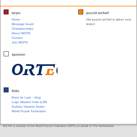
wcpn
puzzel archief
Home
Het puzzel archief is alleen voor
Message board
leden!
Championships
About WCPN
Contact
Join WCPN
sponsor
links
Bram de Laat – blog
Logic Masters India (LMI)
Sudoku Variants Series
World Puzzle Federation
WCPN is member of the World Puzzle Federation (WPF) on behalf of The Netherlands.