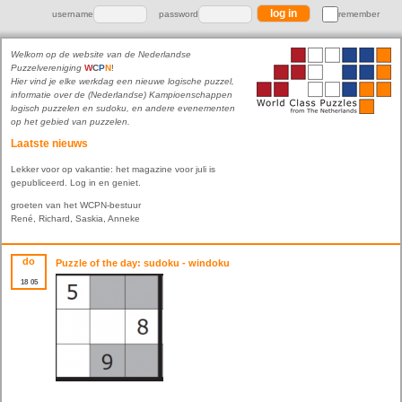
username
password
remember
Welkom op de website van de Nederlandse
Puzzelvereniging
W
C
P
N
!
Hier vind je elke werkdag een nieuwe logische puzzel,
informatie over de (Nederlandse) Kampioenschappen
logisch puzzelen en sudoku, en andere evenementen
op het gebied van puzzelen.
Laatste nieuws
Lekker voor op vakantie: het magazine voor juli is
gepubliceerd. Log in en geniet.
groeten van het WCPN-bestuur
René, Richard, Saskia, Anneke
do
Puzzle of the day: sudoku - windoku
18
05