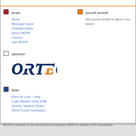
wcpn
puzzel archief
Home
Het puzzel archief is alleen voor
Message board
leden!
Championships
About WCPN
Contact
Join WCPN
sponsor
links
Bram de Laat – blog
Logic Masters India (LMI)
Sudoku Variants Series
World Puzzle Federation
WCPN is member of the World Puzzle Federation (WPF) on behalf of The Netherlands.