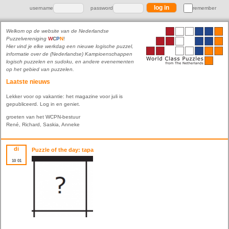
username
password
remember
Welkom op de website van de Nederlandse
Puzzelvereniging
W
C
P
N
!
Hier vind je elke werkdag een nieuwe logische puzzel,
informatie over de (Nederlandse) Kampioenschappen
logisch puzzelen en sudoku, en andere evenementen
op het gebied van puzzelen.
Laatste nieuws
Lekker voor op vakantie: het magazine voor juli is
gepubliceerd. Log in en geniet.
groeten van het WCPN-bestuur
René, Richard, Saskia, Anneke
di
Puzzle of the day: tapa
10
01