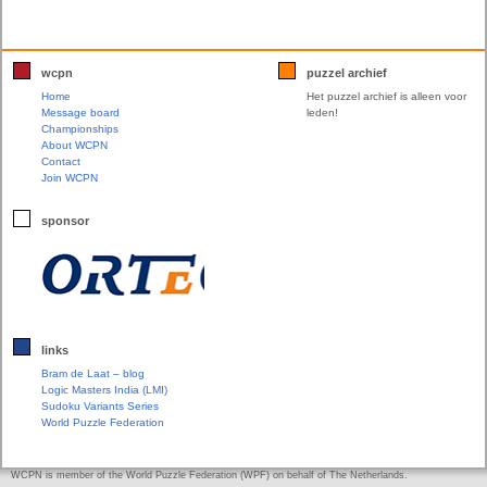
wcpn
puzzel archief
Home
Het puzzel archief is alleen voor
Message board
leden!
Championships
About WCPN
Contact
Join WCPN
sponsor
links
Bram de Laat – blog
Logic Masters India (LMI)
Sudoku Variants Series
World Puzzle Federation
WCPN is member of the World Puzzle Federation (WPF) on behalf of The Netherlands.