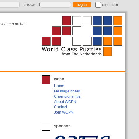
password
remember
nementen op het
wcpn
Home
Message board
Championships
About WCPN
Contact
Join WCPN
sponsor