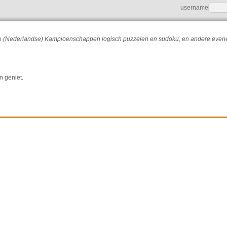
username
r de (Nederlandse) Kampioenschappen logisch puzzelen en sudoku, en andere eve
n geniet.