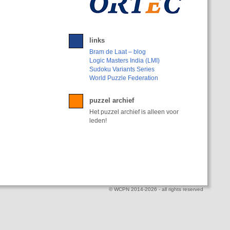
links
Bram de Laat – blog
Logic Masters India (LMI)
Sudoku Variants Series
World Puzzle Federation
puzzel archief
Het puzzel archief is alleen voor
leden!
© WCPN 2014-2026 - all rights reserved