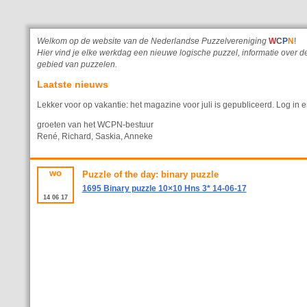
Welkom op de website van de Nederlandse Puzzelvereniging
W
C
P
N
!
Hier vind je elke werkdag een nieuwe logische puzzel, informatie ove
gebied van puzzelen.
Laatste nieuws
Lekker voor op vakantie: het magazine voor juli is gepubliceerd. Log in e
groeten van het WCPN-bestuur
René, Richard, Saskia, Anneke
wo
Puzzle of the day: binary puzzle
1695 Binary puzzle 10×10 Hns 3* 14-06-17
14
06
17