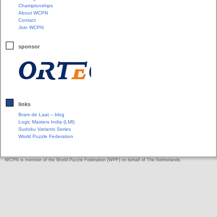
Championships
About WCPN
Contact
Join WCPN
sponsor
links
Bram de Laat – blog
Logic Masters India (LMI)
Sudoku Variants Series
World Puzzle Federation
WCPN is member of the World Puzzle Federation (WPF) on behalf of The Netherlands.