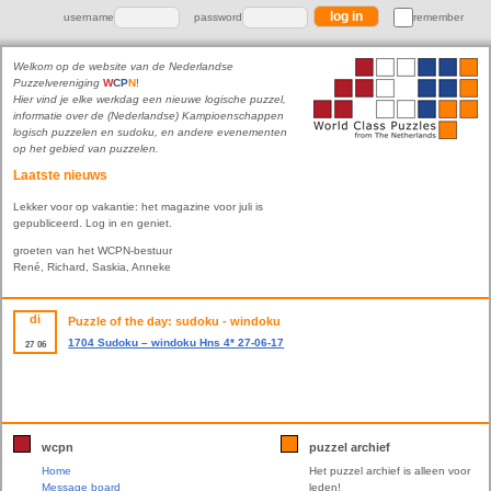
username
password
remember
Welkom op de website van de Nederlandse
Puzzelvereniging
W
C
P
N
!
Hier vind je elke werkdag een nieuwe logische puzzel,
informatie over de (Nederlandse) Kampioenschappen
logisch puzzelen en sudoku, en andere evenementen
op het gebied van puzzelen.
Laatste nieuws
Lekker voor op vakantie: het magazine voor juli is
gepubliceerd. Log in en geniet.
groeten van het WCPN-bestuur
René, Richard, Saskia, Anneke
di
Puzzle of the day: sudoku - windoku
1704 Sudoku – windoku Hns 4* 27-06-17
27
06
wcpn
puzzel archief
Home
Het puzzel archief is alleen voor
Message board
leden!