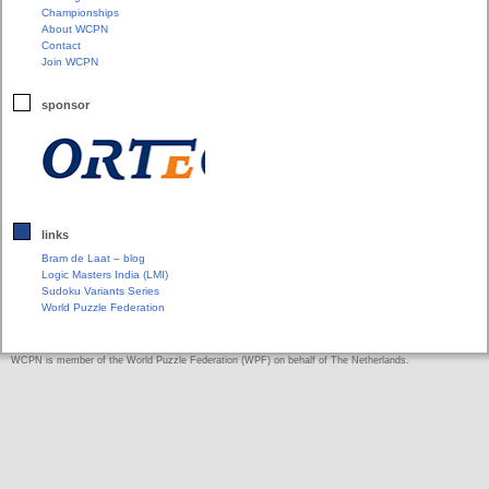
Championships
About WCPN
Contact
Join WCPN
sponsor
links
Bram de Laat – blog
Logic Masters India (LMI)
Sudoku Variants Series
World Puzzle Federation
WCPN is member of the World Puzzle Federation (WPF) on behalf of The Netherlands.