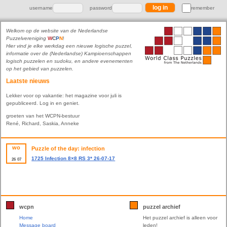
username
password
remember
Welkom op de website van de Nederlandse
Puzzelvereniging
W
C
P
N
!
Hier vind je elke werkdag een nieuwe logische puzzel,
informatie over de (Nederlandse) Kampioenschappen
logisch puzzelen en sudoku, en andere evenementen
op het gebied van puzzelen.
Laatste nieuws
Lekker voor op vakantie: het magazine voor juli is
gepubliceerd. Log in en geniet.
groeten van het WCPN-bestuur
René, Richard, Saskia, Anneke
wo
Puzzle of the day: infection
1725 Infection 8×8 RS 3* 26-07-17
26
07
wcpn
puzzel archief
Home
Het puzzel archief is alleen voor
Message board
leden!