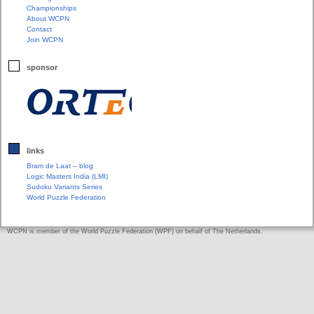
Championships
About WCPN
Contact
Join WCPN
sponsor
links
Bram de Laat – blog
Logic Masters India (LMI)
Sudoku Variants Series
World Puzzle Federation
WCPN is member of the World Puzzle Federation (WPF) on behalf of The Netherlands.