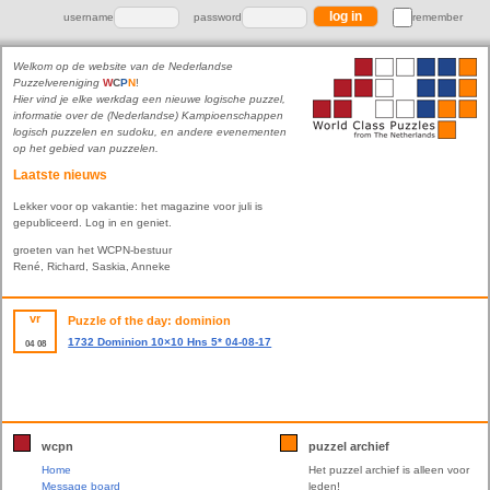
username
password
remember
Welkom op de website van de Nederlandse
Puzzelvereniging
W
C
P
N
!
Hier vind je elke werkdag een nieuwe logische puzzel,
informatie over de (Nederlandse) Kampioenschappen
logisch puzzelen en sudoku, en andere evenementen
op het gebied van puzzelen.
Laatste nieuws
Lekker voor op vakantie: het magazine voor juli is
gepubliceerd. Log in en geniet.
groeten van het WCPN-bestuur
René, Richard, Saskia, Anneke
vr
Puzzle of the day: dominion
1732 Dominion 10×10 Hns 5* 04-08-17
04
08
wcpn
puzzel archief
Home
Het puzzel archief is alleen voor
Message board
leden!