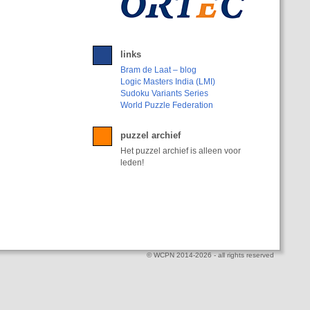
links
Bram de Laat – blog
Logic Masters India (LMI)
Sudoku Variants Series
World Puzzle Federation
puzzel archief
Het puzzel archief is alleen voor
leden!
© WCPN 2014-2026 - all rights reserved