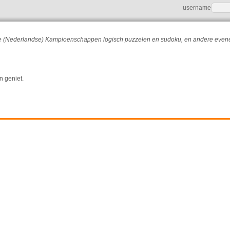
username
r de (Nederlandse) Kampioenschappen logisch puzzelen en sudoku, en andere eve
n geniet.