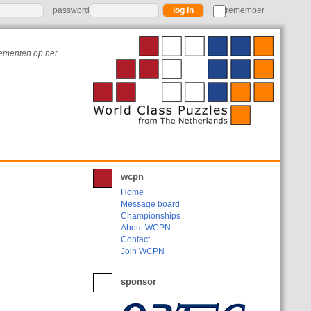
password
remember
nementen op het
wcpn
Home
Message board
Championships
About WCPN
Contact
Join WCPN
sponsor