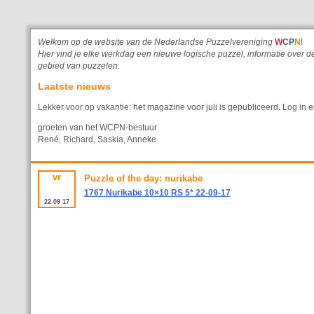
Welkom op de website van de Nederlandse Puzzelvereniging
W
C
P
N
!
Hier vind je elke werkdag een nieuwe logische puzzel, informatie ove
gebied van puzzelen.
Laatste nieuws
Lekker voor op vakantie: het magazine voor juli is gepubliceerd. Log in e
groeten van het WCPN-bestuur
René, Richard, Saskia, Anneke
vr
Puzzle of the day: nurikabe
1767 Nurikabe 10×10 RS 5* 22-09-17
22
09
17