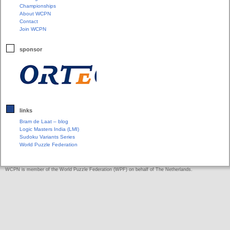
Championships
About WCPN
Contact
Join WCPN
sponsor
links
Bram de Laat – blog
Logic Masters India (LMI)
Sudoku Variants Series
World Puzzle Federation
WCPN is member of the World Puzzle Federation (WPF) on behalf of The Netherlands.