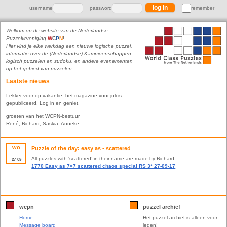
username
password
remember
Welkom op de website van de Nederlandse
Puzzelvereniging
W
C
P
N
!
Hier vind je elke werkdag een nieuwe logische puzzel,
informatie over de (Nederlandse) Kampioenschappen
logisch puzzelen en sudoku, en andere evenementen
op het gebied van puzzelen.
Laatste nieuws
Lekker voor op vakantie: het magazine voor juli is
gepubliceerd. Log in en geniet.
groeten van het WCPN-bestuur
René, Richard, Saskia, Anneke
wo
Puzzle of the day: easy as - scattered
All puzzles with ‘scattered’ in their name are made by Richard.
27
09
1770 Easy as 7×7 scattered chaos special RS 3* 27-09-17
wcpn
puzzel archief
Home
Het puzzel archief is alleen voor
Message board
leden!