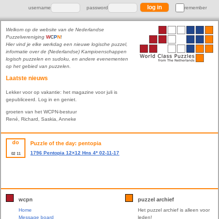
username
password
remember
Welkom op de website van de Nederlandse
Puzzelvereniging
W
C
P
N
!
Hier vind je elke werkdag een nieuwe logische puzzel,
informatie over de (Nederlandse) Kampioenschappen
logisch puzzelen en sudoku, en andere evenementen
op het gebied van puzzelen.
Laatste nieuws
Lekker voor op vakantie: het magazine voor juli is
gepubliceerd. Log in en geniet.
groeten van het WCPN-bestuur
René, Richard, Saskia, Anneke
do
Puzzle of the day: pentopia
1796 Pentopia 12×12 Hns 4* 02-11-17
02
11
wcpn
puzzel archief
Home
Het puzzel archief is alleen voor
Message board
leden!