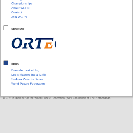
Championships
About WCPN
Contact
Join WCPN
sponsor
links
Bram de Laat – blog
Logic Masters India (LMI)
Sudoku Variants Series
World Puzzle Federation
WCPN is member of the World Puzzle Federation (WPF) on behalf of The Netherlands.