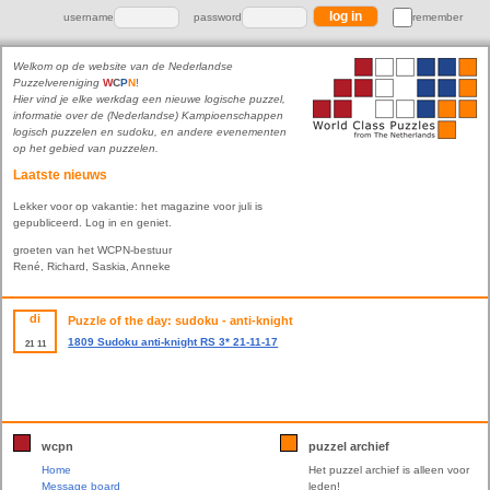
username
password
remember
Welkom op de website van de Nederlandse
Puzzelvereniging
W
C
P
N
!
Hier vind je elke werkdag een nieuwe logische puzzel,
informatie over de (Nederlandse) Kampioenschappen
logisch puzzelen en sudoku, en andere evenementen
op het gebied van puzzelen.
Laatste nieuws
Lekker voor op vakantie: het magazine voor juli is
gepubliceerd. Log in en geniet.
groeten van het WCPN-bestuur
René, Richard, Saskia, Anneke
di
Puzzle of the day: sudoku - anti-knight
1809 Sudoku anti-knight RS 3* 21-11-17
21
11
wcpn
puzzel archief
Home
Het puzzel archief is alleen voor
Message board
leden!