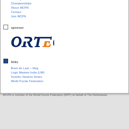
Championships
About WCPN
Contact
Join WCPN
sponsor
links
Bram de Laat – blog
Logic Masters India (LMI)
Sudoku Variants Series
World Puzzle Federation
WCPN is member of the World Puzzle Federation (WPF) on behalf of The Netherlands.