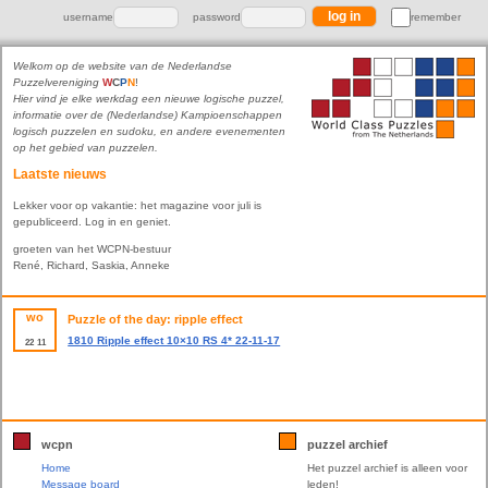
username
password
remember
Welkom op de website van de Nederlandse
Puzzelvereniging
W
C
P
N
!
Hier vind je elke werkdag een nieuwe logische puzzel,
informatie over de (Nederlandse) Kampioenschappen
logisch puzzelen en sudoku, en andere evenementen
op het gebied van puzzelen.
Laatste nieuws
Lekker voor op vakantie: het magazine voor juli is
gepubliceerd. Log in en geniet.
groeten van het WCPN-bestuur
René, Richard, Saskia, Anneke
wo
Puzzle of the day: ripple effect
1810 Ripple effect 10×10 RS 4* 22-11-17
22
11
wcpn
puzzel archief
Home
Het puzzel archief is alleen voor
Message board
leden!