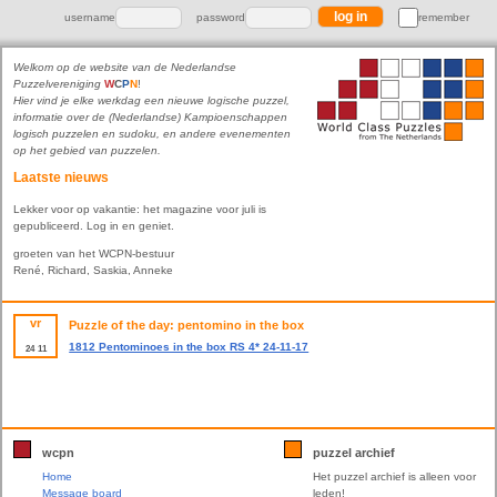
username
password
remember
Welkom op de website van de Nederlandse
Puzzelvereniging
W
C
P
N
!
Hier vind je elke werkdag een nieuwe logische puzzel,
informatie over de (Nederlandse) Kampioenschappen
logisch puzzelen en sudoku, en andere evenementen
op het gebied van puzzelen.
Laatste nieuws
Lekker voor op vakantie: het magazine voor juli is
gepubliceerd. Log in en geniet.
groeten van het WCPN-bestuur
René, Richard, Saskia, Anneke
vr
Puzzle of the day: pentomino in the box
1812 Pentominoes in the box RS 4* 24-11-17
24
11
wcpn
puzzel archief
Home
Het puzzel archief is alleen voor
Message board
leden!