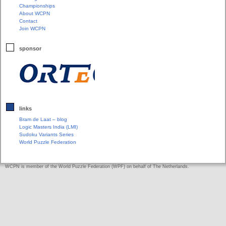
Championships
About WCPN
Contact
Join WCPN
sponsor
links
Bram de Laat – blog
Logic Masters India (LMI)
Sudoku Variants Series
World Puzzle Federation
WCPN is member of the World Puzzle Federation (WPF) on behalf of The Netherlands.