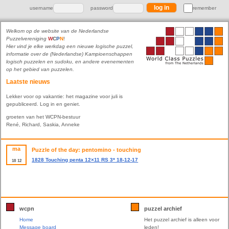
username
password
remember
Welkom op de website van de Nederlandse
Puzzelvereniging
W
C
P
N
!
Hier vind je elke werkdag een nieuwe logische puzzel,
informatie over de (Nederlandse) Kampioenschappen
logisch puzzelen en sudoku, en andere evenementen
op het gebied van puzzelen.
Laatste nieuws
Lekker voor op vakantie: het magazine voor juli is
gepubliceerd. Log in en geniet.
groeten van het WCPN-bestuur
René, Richard, Saskia, Anneke
ma
Puzzle of the day: pentomino - touching
1828 Touching penta 12×11 RS 3* 18-12-17
18
12
wcpn
puzzel archief
Home
Het puzzel archief is alleen voor
Message board
leden!