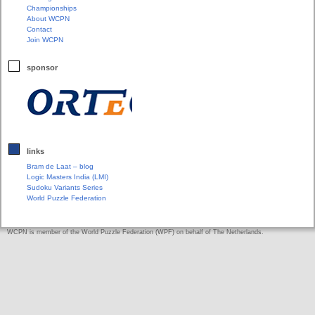
Championships
About WCPN
Contact
Join WCPN
sponsor
links
Bram de Laat – blog
Logic Masters India (LMI)
Sudoku Variants Series
World Puzzle Federation
WCPN is member of the World Puzzle Federation (WPF) on behalf of The Netherlands.