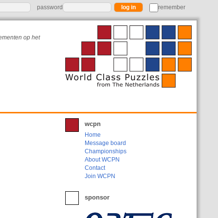
password
remember
nementen op het
wcpn
Home
Message board
Championships
About WCPN
Contact
Join WCPN
sponsor