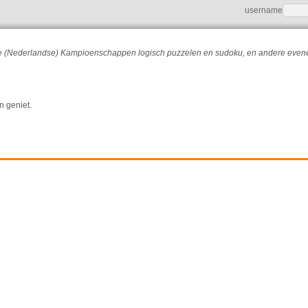
username
r de (Nederlandse) Kampioenschappen logisch puzzelen en sudoku, en andere eve
n geniet.