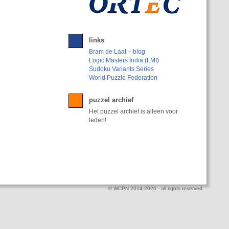
links
Bram de Laat – blog
Logic Masters India (LMI)
Sudoku Variants Series
World Puzzle Federation
puzzel archief
Het puzzel archief is alleen voor
leden!
© WCPN 2014-2026 - all rights reserved