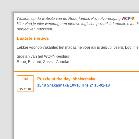
Welkom op de website van de Nederlandse Puzzelvereniging
W
C
P
N
!
Hier vind je elke werkdag een nieuwe logische puzzel, informatie ove
gebied van puzzelen.
Laatste nieuws
Lekker voor op vakantie: het magazine voor juli is gepubliceerd. Log in e
groeten van het WCPN-bestuur
René, Richard, Saskia, Anneke
ma
Puzzle of the day: shakashaka
1848 Shakashaka 10×10 Hns 2* 15-01-18
15
01
18