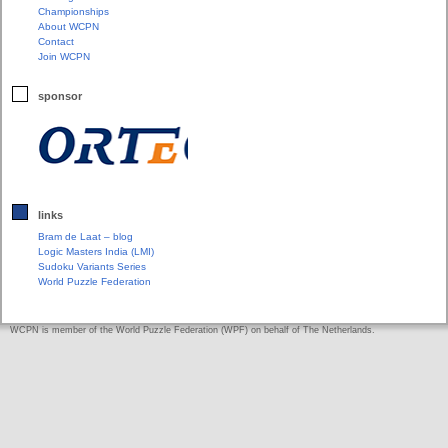
Championships
About WCPN
Contact
Join WCPN
sponsor
links
Bram de Laat – blog
Logic Masters India (LMI)
Sudoku Variants Series
World Puzzle Federation
WCPN is member of the World Puzzle Federation (WPF) on behalf of The Netherlands.