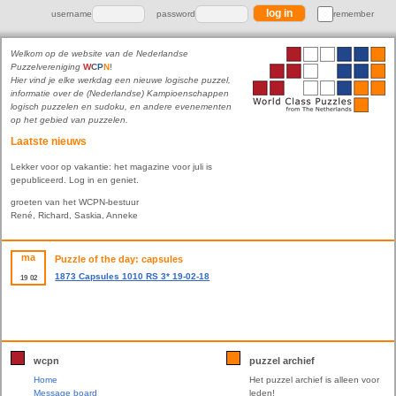
username
password
remember
Welkom op de website van de Nederlandse
Puzzelvereniging
W
C
P
N
!
Hier vind je elke werkdag een nieuwe logische puzzel,
informatie over de (Nederlandse) Kampioenschappen
logisch puzzelen en sudoku, en andere evenementen
op het gebied van puzzelen.
Laatste nieuws
Lekker voor op vakantie: het magazine voor juli is
gepubliceerd. Log in en geniet.
groeten van het WCPN-bestuur
René, Richard, Saskia, Anneke
ma
Puzzle of the day: capsules
1873 Capsules 1010 RS 3* 19-02-18
19
02
wcpn
puzzel archief
Home
Het puzzel archief is alleen voor
Message board
leden!