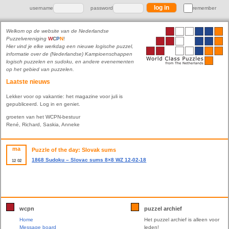
username
password
remember
Welkom op de website van de Nederlandse
Puzzelvereniging
W
C
P
N
!
Hier vind je elke werkdag een nieuwe logische puzzel,
informatie over de (Nederlandse) Kampioenschappen
logisch puzzelen en sudoku, en andere evenementen
op het gebied van puzzelen.
Laatste nieuws
Lekker voor op vakantie: het magazine voor juli is
gepubliceerd. Log in en geniet.
groeten van het WCPN-bestuur
René, Richard, Saskia, Anneke
ma
Puzzle of the day: Slovak sums
1868 Sudoku – Slovac sums 8×8 WZ 12-02-18
12
02
wcpn
puzzel archief
Home
Het puzzel archief is alleen voor
Message board
leden!