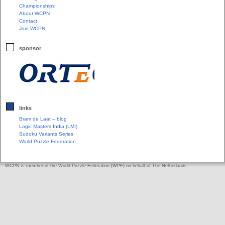
Championships
About WCPN
Contact
Join WCPN
sponsor
links
Bram de Laat – blog
Logic Masters India (LMI)
Sudoku Variants Series
World Puzzle Federation
WCPN is member of the World Puzzle Federation (WPF) on behalf of The Netherlands.