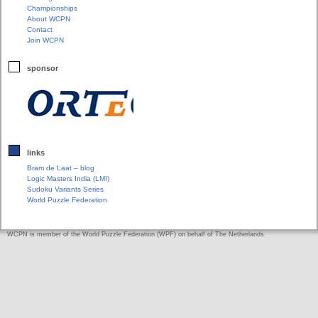
Championships
About WCPN
Contact
Join WCPN
sponsor
links
Bram de Laat – blog
Logic Masters India (LMI)
Sudoku Variants Series
World Puzzle Federation
WCPN is member of the World Puzzle Federation (WPF) on behalf of The Netherlands.