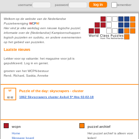
username
password
remember
Welkom op de website van de Nederlandse
Puzzelvereniging
W
C
P
N
!
Hier vind je elke werkdag een nieuwe logische puzzel,
informatie over de (Nederlandse) Kampioenschappen
logisch puzzelen en sudoku, en andere evenementen
op het gebied van puzzelen.
Laatste nieuws
Lekker voor op vakantie: het magazine voor juli is
gepubliceerd. Log in en geniet.
groeten van het WCPN-bestuur
René, Richard, Saskia, Anneke
vr
Puzzle of the day: skyscrapers - cluster
1862 Skyscrapers cluster 4x4x4 5* Hns 02-02-18
02
02
wcpn
puzzel archief
Home
Het puzzel archief is alleen voor
Message board
leden!