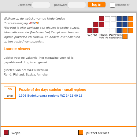
username
password
remember
Welkom op de website van de Nederlandse
Puzzelvereniging
W
C
P
N
!
Hier vind je elke werkdag een nieuwe logische puzzel,
informatie over de (Nederlandse) Kampioenschappen
logisch puzzelen en sudoku, en andere evenementen
op het gebied van puzzelen.
Laatste nieuws
Lekker voor op vakantie: het magazine voor juli is
gepubliceerd. Log in en geniet.
groeten van het WCPN-bestuur
René, Richard, Saskia, Anneke
do
Puzzle of the day: sudoku - small regions
1506 Sudoku extra regions WZ 2* 22-09-16
22
09
wcpn
puzzel archief