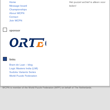
Home
Het puzzel archief is alleen voor
Message board
leden!
Championships
About WCPN
Contact
Join WCPN
sponsor
links
Bram de Laat – blog
Logic Masters India (LMI)
Sudoku Variants Series
World Puzzle Federation
WCPN is member of the World Puzzle Federation (WPF) on behalf of The Netherlands.