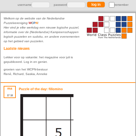
username
password
remember
Welkom op de website van de Nederlandse
Puzzelvereniging
W
C
P
N
!
Hier vind je elke werkdag een nieuwe logische puzzel,
informatie over de (Nederlandse) Kampioenschappen
logisch puzzelen en sudoku, en andere evenementen
op het gebied van puzzelen.
Laatste nieuws
Lekker voor op vakantie: het magazine voor juli is
gepubliceerd. Log in en geniet.
groeten van het WCPN-bestuur
René, Richard, Saskia, Anneke
ma
Puzzle of the day: fillomino
17
10