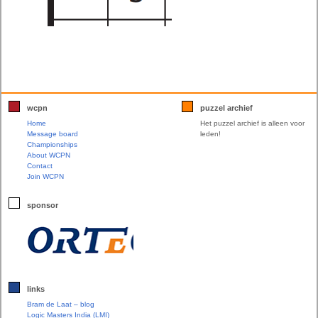
wcpn
puzzel archief
Home
Het puzzel archief is alleen voor
Message board
leden!
Championships
About WCPN
Contact
Join WCPN
sponsor
links
Bram de Laat – blog
Logic Masters India (LMI)