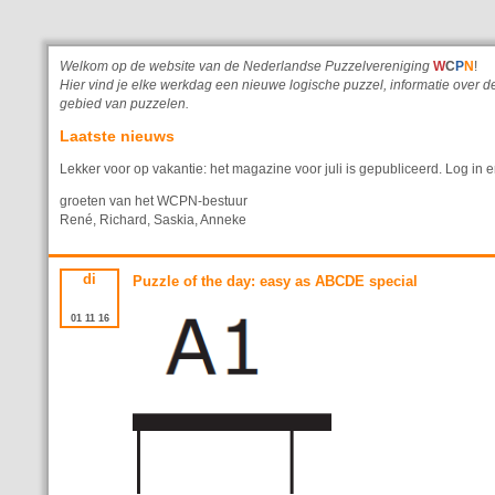
Welkom op de website van de Nederlandse Puzzelvereniging
W
C
P
N
!
Hier vind je elke werkdag een nieuwe logische puzzel, informatie ove
gebied van puzzelen.
Laatste nieuws
Lekker voor op vakantie: het magazine voor juli is gepubliceerd. Log in e
groeten van het WCPN-bestuur
René, Richard, Saskia, Anneke
di
Puzzle of the day: easy as ABCDE special
01
11
16