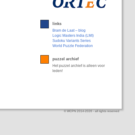
links
Bram de Laat – blog
Logic Masters India (LMI)
Sudoku Variants Series
World Puzzle Federation
puzzel archief
Het puzzel archief is alleen voor
leden!
© WCPN 2014-2026 - all rights reserved