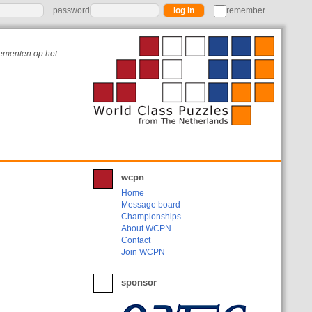
password
remember
nementen op het
wcpn
Home
Message board
Championships
About WCPN
Contact
Join WCPN
sponsor