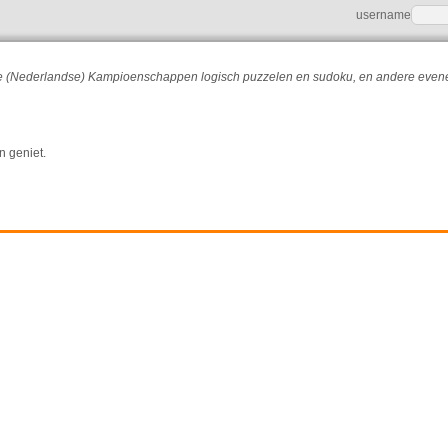
username
r de (Nederlandse) Kampioenschappen logisch puzzelen en sudoku, en andere eve
n geniet.