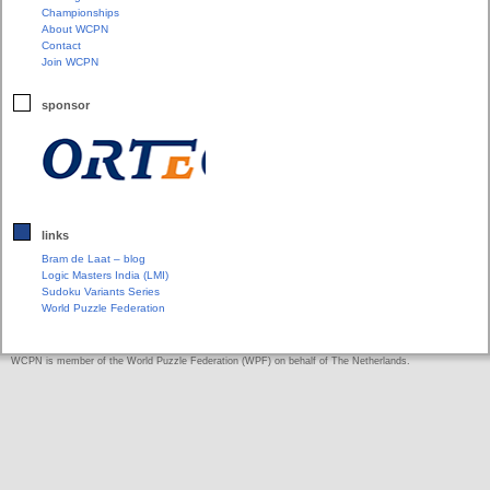
Championships
About WCPN
Contact
Join WCPN
sponsor
links
Bram de Laat – blog
Logic Masters India (LMI)
Sudoku Variants Series
World Puzzle Federation
WCPN is member of the World Puzzle Federation (WPF) on behalf of The Netherlands.