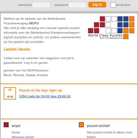
username
password
remember
Welkom op de website van de Nederlandse
Puzzelvereniging
W
C
P
N
!
Hier vind je elke werkdag een nieuwe logische puzzel,
informatie over de (Nederlandse) Kampioenschappen
logisch puzzelen en sudoku, en andere evenementen
op het gebied van puzzelen.
Laatste nieuws
Lekker voor op vakantie: het magazine voor juli is
gepubliceerd. Log in en geniet.
groeten van het WCPN-bestuur
René, Richard, Saskia, Anneke
di
Puzzle of the day: light up
1354 Light Up 10×10 Hns 23-02-16
23
02
wcpn
puzzel archief
Home
Het puzzel archief is alleen voor
Message board
leden!