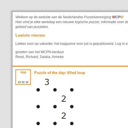
Welkom op de website van de Nederlandse Puzzelvereniging
W
C
P
N
!
Hier vind je elke werkdag een nieuwe logische puzzel, informatie ove
gebied van puzzelen.
Laatste nieuws
Lekker voor op vakantie: het magazine voor juli is gepubliceerd. Log in e
groeten van het WCPN-bestuur
René, Richard, Saskia, Anneke
ma
Puzzle of the day: filled loop
22
02
16