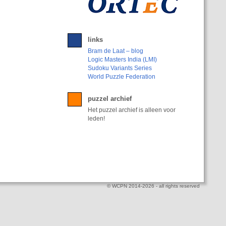
links
Bram de Laat – blog
Logic Masters India (LMI)
Sudoku Variants Series
World Puzzle Federation
puzzel archief
Het puzzel archief is alleen voor
leden!
© WCPN 2014-2026 - all rights reserved