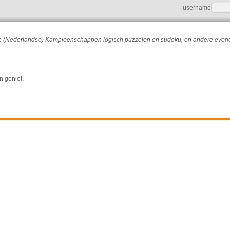
username
r de (Nederlandse) Kampioenschappen logisch puzzelen en sudoku, en andere eve
n geniet.