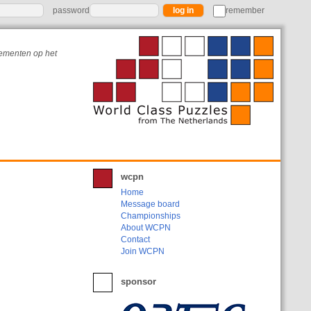
password
remember
nementen op het
wcpn
Home
Message board
Championships
About WCPN
Contact
Join WCPN
sponsor