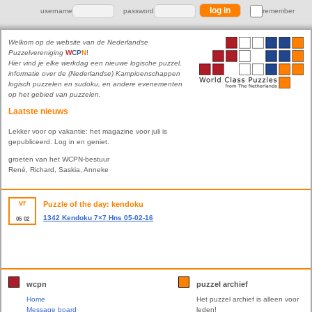
username
password
remember
Welkom op de website van de Nederlandse
Puzzelvereniging
W
C
P
N
!
Hier vind je elke werkdag een nieuwe logische puzzel,
informatie over de (Nederlandse) Kampioenschappen
logisch puzzelen en sudoku, en andere evenementen
op het gebied van puzzelen.
Laatste nieuws
Lekker voor op vakantie: het magazine voor juli is
gepubliceerd. Log in en geniet.
groeten van het WCPN-bestuur
René, Richard, Saskia, Anneke
vr
Puzzle of the day: kendoku
1342 Kendoku 7×7 Hns 05-02-16
05
02
wcpn
puzzel archief
Home
Het puzzel archief is alleen voor
Message board
leden!