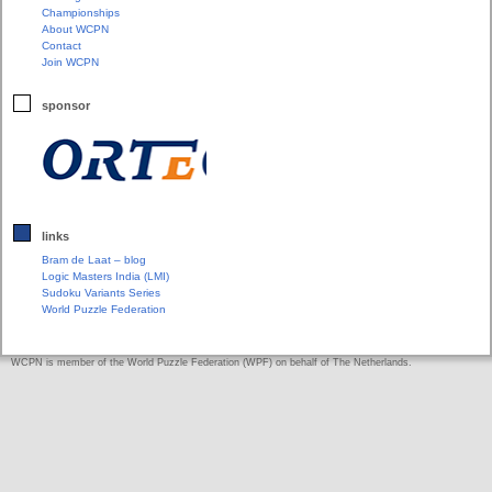
Championships
About WCPN
Contact
Join WCPN
sponsor
links
Bram de Laat – blog
Logic Masters India (LMI)
Sudoku Variants Series
World Puzzle Federation
WCPN is member of the World Puzzle Federation (WPF) on behalf of The Netherlands.