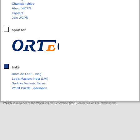
Championships
About WCPN
Contact
Join WCPN
sponsor
links
Bram de Laat – blog
Logic Masters India (LMI)
Sudoku Variants Series
World Puzzle Federation
WCPN is member of the World Puzzle Federation (WPF) on behalf of The Netherlands.