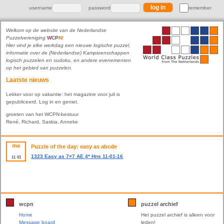
username
password
remember
Welkom op de website van de Nederlandse
Puzzelvereniging
W
C
P
N
!
Hier vind je elke werkdag een nieuwe logische puzzel,
informatie over de (Nederlandse) Kampioenschappen
logisch puzzelen en sudoku, en andere evenementen
op het gebied van puzzelen.
Laatste nieuws
Lekker voor op vakantie: het magazine voor juli is
gepubliceerd. Log in en geniet.
groeten van het WCPN-bestuur
René, Richard, Saskia, Anneke
ma
Puzzle of the day: easy as abcde
1323 Easy as 7×7 AE 4* Hns 11-01-16
11
01
wcpn
puzzel archief
Home
Het puzzel archief is alleen voor
Message board
leden!