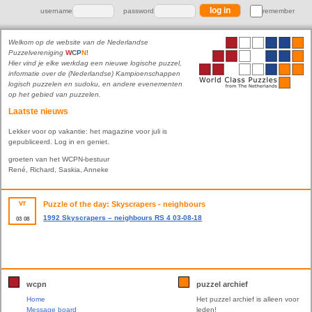
username
password
remember
Welkom op de website van de Nederlandse
Puzzelvereniging
W
C
P
N
!
Hier vind je elke werkdag een nieuwe logische puzzel,
informatie over de (Nederlandse) Kampioenschappen
logisch puzzelen en sudoku, en andere evenementen
op het gebied van puzzelen.
Laatste nieuws
Lekker voor op vakantie: het magazine voor juli is
gepubliceerd. Log in en geniet.
groeten van het WCPN-bestuur
René, Richard, Saskia, Anneke
vr
Puzzle of the day: Skyscrapers - neighbours
1992 Skyscrapers – neighbours RS 4 03-08-18
03
08
wcpn
puzzel archief
Home
Het puzzel archief is alleen voor
Message board
leden!