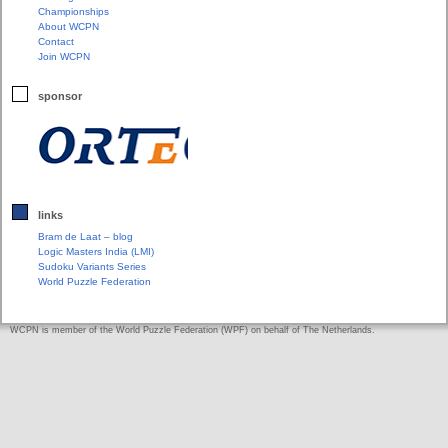
Championships
About WCPN
Contact
Join WCPN
sponsor
links
Bram de Laat – blog
Logic Masters India (LMI)
Sudoku Variants Series
World Puzzle Federation
WCPN is member of the World Puzzle Federation (WPF) on behalf of The Netherlands.