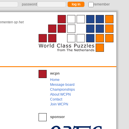
password
remember
nementen op het
wcpn
Home
Message board
Championships
About WCPN
Contact
Join WCPN
sponsor