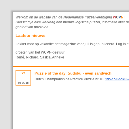
Welkom op de website van de Nederlandse Puzzelvereniging
W
C
P
N
!
Hier vind je elke werkdag een nieuwe logische puzzel, informatie ove
gebied van puzzelen.
Laatste nieuws
Lekker voor op vakantie: het magazine voor juli is gepubliceerd. Log in e
groeten van het WCPN-bestuur
René, Richard, Saskia, Anneke
vr
Puzzle of the day: Sudoku - even sandwich
Dutch Championships Practice Puzzle nr 10:
1952 Sudoku –
08
06
18