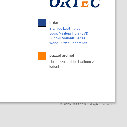
links
Bram de Laat – blog
Logic Masters India (LMI)
Sudoku Variants Series
World Puzzle Federation
puzzel archief
Het puzzel archief is alleen voor
leden!
© WCPN 2014-2026 - all rights reserved