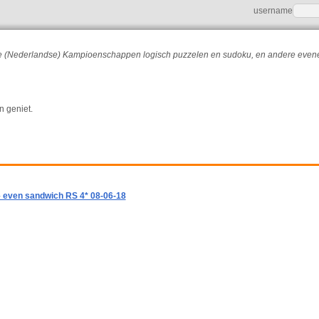
username
r de (Nederlandse) Kampioenschappen logisch puzzelen en sudoku, en andere eve
n geniet.
 even sandwich RS 4* 08-06-18